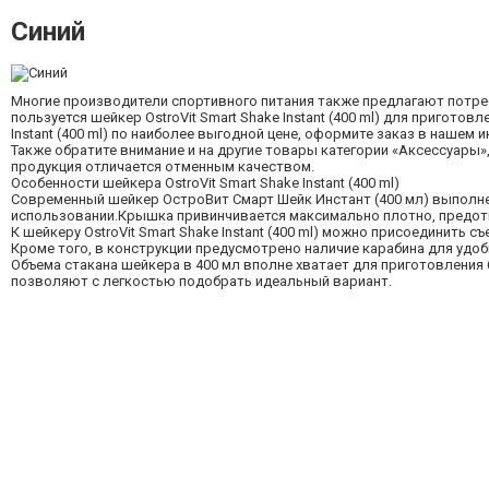
Синий
Многие производители спортивного питания также предлагают потре
пользуется шейкер OstroVit Smart Shake Instant (400 ml) для пригото
Instant (400 ml) по наиболее выгодной цене, оформите заказ в нашем
Также обратите внимание и на другие товары категории «Аксессуары»,
продукция отличается отменным качеством.
Особенности шейкера OstroVit Smart Shake Instant (400 ml)
Современный шейкер ОстроВит Смарт Шейк Инстант (400 мл) выполнен 
использовании.Крышка привинчивается максимально плотно, предотв
К шейкеру OstroVit Smart Shake Instant (400 ml) можно присоединить 
Кроме того, в конструкции предусмотрено наличие карабина для удоб
Объема стакана шейкера в 400 мл вполне хватает для приготовления
позволяют с легкостью подобрать идеальный вариант.