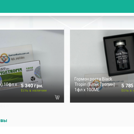
а
Гормон роста Black
) 10фл х
Tropin (Блэк Тропин)
5 340 грн.
5 785
1фл х 100ME
Есть в наличии
Есть в
ывы