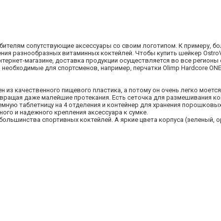
бителям сопутствующие аксессуары со своим логотипом. К примеру, 
вления разнообразных витаминных коктейлей. Чтобы купить шейкер OstroV
 интернет-магазине, доставка продукции осуществляется во все регионы
 необходимые для спортсменов, например, перчатки Olimp Hardcore ONE
из качественного пищевого пластика, а потому он очень легко моется 
ращая даже малейшие протекания. Есть сеточка для размешивания ко
съемную таблетницу на 4 отделения и контейнер для хранения порошковы
ного и надежного крепления аксессуара к сумке.
 большинства спортивных коктейлей. А яркие цвета корпуса (зеленый, 