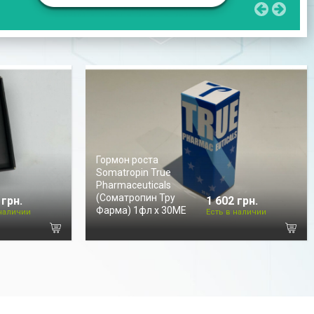
Гормон роста
Somatropin True
Pharmaceuticals
(Соматропин Тру
 грн.
1 602 грн.
Фарма) 1фл х 30МЕ
 наличии
Есть в наличии