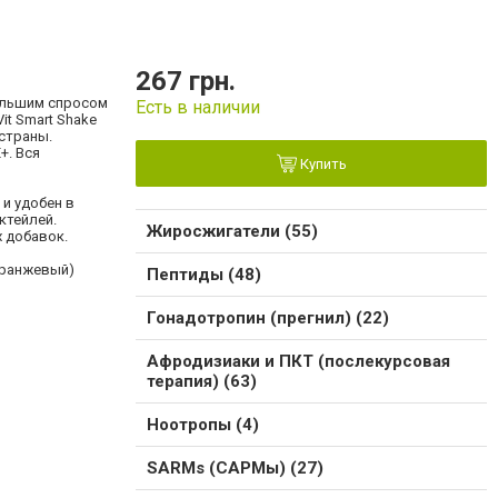
267 грн.
большим спросом
Есть в наличии
it Smart Shake
 страны.
+. Вся
Купить
и удобен в
ктейлей.
Жиросжигатели (55)
х добавок.
оранжевый)
Пептиды (48)
Гонадотропин (прегнил) (22)
Афродизиаки и ПКТ (послекурсовая
терапия) (63)
Ноотропы (4)
SARMs (САРМы) (27)