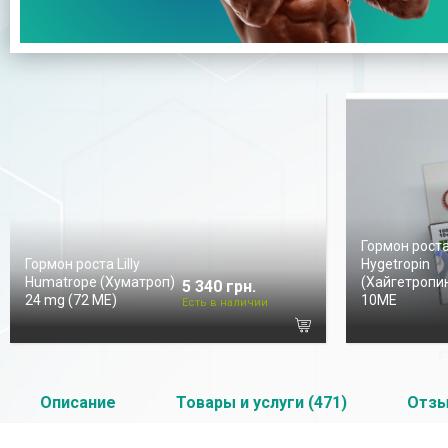
Гормон рост
Гормон роста Lilly
Hygetropin
Humatrope (Хуматроп)
(Хайгетропин
5 340 грн.
24 mg (72 МЕ)
10ME
Есть в наличии
Описание
Товары и услуги (471)
Отз