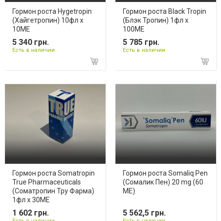
Гормон роста Hygetropin
Гормон роста Black Tropin
(Хайгетропин) 10фл х
(Блэк Тропин) 1фл х
10ME
100ME
5 340 грн.
5 785 грн.
Есть в наличии
Есть в наличии
Гормон роста Somatropin
Гормон роста Somaliq Pen
True Pharmaceuticals
(Сомалик Пен) 20 mg (60
(Соматропин Тру Фарма)
МЕ)
1фл х 30МЕ
1 602 грн.
5 562,5 грн.
Есть в наличии
Есть в наличии