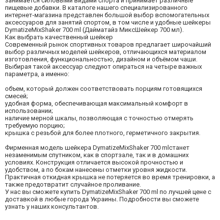
занимается силовыми видами спорта и принимает различные
пищевые добавки. В каталоге нашего специализированного
интернет-магазина представлен большой выбор вспомогательных
аксессуаров для занятий спортом, в том числе и удобные шейкеры
DymatizeMixShaker 700 ml (Дайматайз МиксШейкер 700 мл).
Как выбрать качественный шейкер
Современный рынок спортивных товаров предлагает широчайший
выбор различных моделей шейкеров, отличающихся материалом
изготовления, функциональностью, дизайном и объёмом чаши.
Выбирая такой аксессуар следуют опираться на четыре важных
параметра, а именно:
объем, который должен соответствовать порциям готовящихся
смесей;
удобная форма, обеспечивающая максимальный комфорт в
использовании;
наличие мерной шкалы, позволяющая с точностью отмерять
требуемую порцию;
крышка с резьбой для более плотного, герметичного закрытия.
Фирменная модель шейкера DymatizeMixShaker 700 mlстанет
незаменимым спутником, как в спортзале, так и в домашних
условиях. Конструкция отличается высокой прочностью и
удобством, а по бокам нанесены отметки уровня жидкости.
Практичная откидная крышка не потеряется во время тренировки, а
также предотвратит случайное проливание.
У нас вы сможете купить DymatizeMixShaker 700 ml по лучшей цене с
доставкой в любые города Украины. Подробности вы сможете
узнать у наших консультантов.