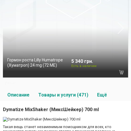
Гормон роста Lilly Humatrope
5 340 грн.
(Хуматроп) 24 mg (72 МЕ)
Есть в наличии
Описание
Товары и услуги (471)
Ещё
Dymatize MixShaker (МиксШейкер) 700 ml
Такая вещь станет незаменимым помощником для всех, кто