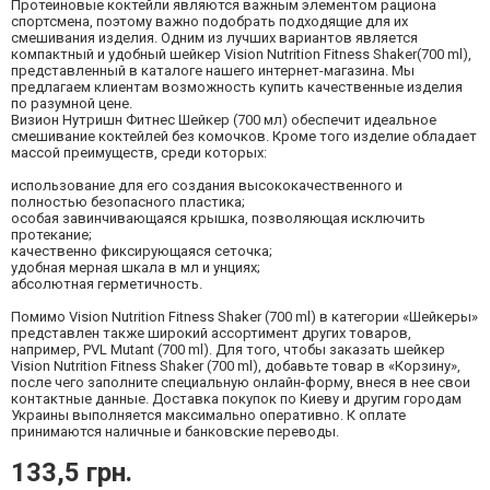
Протеиновые коктейли являются важным элементом рациона
спортсмена, поэтому важно подобрать подходящие для их
смешивания изделия. Одним из лучших вариантов является
компактный и удобный шейкер Vision Nutrition Fitness Shaker(700 ml),
представленный в каталоге нашего интернет-магазина. Мы
предлагаем клиентам возможность купить качественные изделия
по разумной цене.
Визион Нутришн Фитнес Шейкер (700 мл) обеспечит идеальное
смешивание коктейлей без комочков. Кроме того изделие обладает
массой преимуществ, среди которых:
использование для его создания высококачественного и
полностью безопасного пластика;
особая завинчивающаяся крышка, позволяющая исключить
протекание;
качественно фиксирующаяся сеточка;
удобная мерная шкала в мл и унциях;
абсолютная герметичность.
Помимо Vision Nutrition Fitness Shaker (700 ml) в категории «Шейкеры»
представлен также широкий ассортимент других товаров,
например, PVL Mutant (700 ml). Для того, чтобы заказать шейкер
Vision Nutrition Fitness Shaker (700 ml), добавьте товар в «Корзину»,
после чего заполните специальную онлайн-форму, внеся в нее свои
контактные данные. Доставка покупок по Киеву и другим городам
Украины выполняется максимально оперативно. К оплате
принимаются наличные и банковские переводы.
133,5 грн.