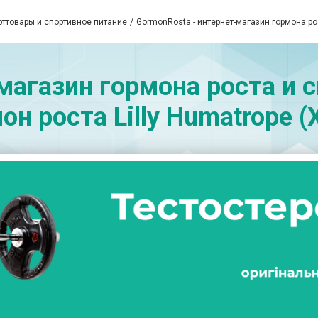
рттовары и спортивное питание
GormonRosta - интернет-магазин гормона р
магазин гормона роста и
мон роста Lilly Humatrope 