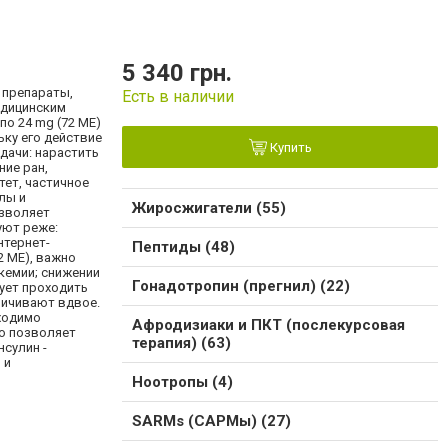
5 340 грн.
 препараты,
Есть в наличии
медицинским
по 24 mg (72 МЕ)
ку его действие
Купить
адачи: нарастить
ние ран,
ет, частичное
лы и
Жиросжигатели (55)
озволяет
уют реже:
нтернет-
Пептиды (48)
2 МЕ), важно
кемии; снижении
Гонадотропин (прегнил) (22)
ует проходить
личивают вдвое.
бходимо
Афродизиаки и ПКТ (послекурсовая
о позволяет
терапия) (63)
нсулин -
 и
Ноотропы (4)
SARMs (САРМы) (27)