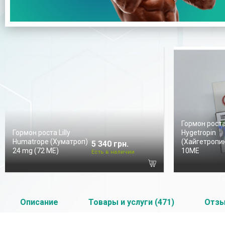
Гормон рост
Гормон роста Lilly
Hygetropin
Humatrope (Хуматроп)
(Хайгетропин
5 340 грн.
24 mg (72 МЕ)
10ME
Есть в наличии
Описание
Товары и услуги (471)
Отз