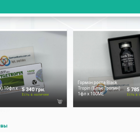
а
Гормон роста Black
) 10фл х
Tropin (Блэк Тропин)
5 340 грн.
5 785
1фл х 100ME
Есть в наличии
Есть в
ывы