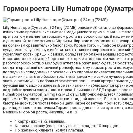
Гормон роста Lilly Humatrope (Хуматр
Lilly Humatrope (Хуматроп) 24 mg (72 МЕ) описаниеВ каталогах фарм
изначально предназначенные для медицинского применения. Humatrope 
препаратом и является гормоном роста высокой оистки. В нашем инте
с доставкой во все регионы Украины.Широкие возможности препарат
на организм сравнительно безопасно. Кроме того, Humatrope (Хуматроп
сухую мышечную массу и избавиться от лишних жировых отложений. У 
укрепляет кости, хрящи и связки, обладает омолаживающим эффекто
восстановление функций органов, которые с возрастом частично атр
работоспособности. У молодых атлетов может наблюдаться рост труб
создать красивый мышечный рельеф, поэтому гормон роста пользуетс
последние исследования показали, что силовые показатели увеличив
магазине и начать его бесконтрольный прием – не самое лучшее решен
знать о возможных побочных эффектах: повышении артериального дав
функции щитовидной железы.Все эти явления наблюдаются крайне ред
под наблюдением спортивного врача. Начинают с 5 ЕД гормона роста
Humatrope (Хуматроп) 24 mg (72 МЕ) от Eli Lilly рекомендуется прини
принимать Тироксин для защиты щитовидной железы. В некоторых сл
быстрее добиться поставленной цели.Также советуем прочесть следую
раскладываем по полочкам.Гормон роста для лечения суставов, свя
медицине.Гормон роста, инсулин, Т4 и Т3
1 картридж: На 72 единицы.
Кладем к заказу (если есть у нас на складе): 10 шприцов.
По желанию клиента: Услуга платная.