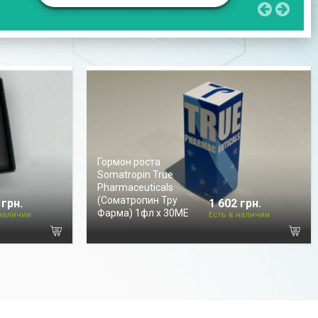
Гормон роста
Somatropin True
Pharmaceuticals
(Соматропин Тру
 грн.
1 602 грн.
Фарма) 1фл х 30МЕ
 наличии
Есть в наличии