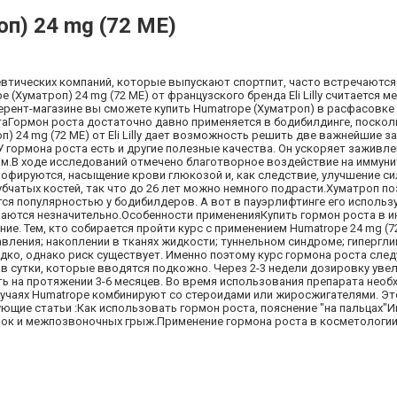
оп) 24 mg (72 МЕ)
ацевтических компаний, которые выпускают спортпит, часто встречаются
(Хуматроп) 24 mg (72 МЕ) от французского бренда Eli Lilly считается 
рент-магазине вы сможете купить Humatrope (Хуматроп) в расфасовке 
аГормон роста достаточно давно применяется в бодибилдинге, посколь
) 24 mg (72 МЕ) от Eli Lilly дает возможность решить две важнейшие з
гормона роста есть и другие полезные качества. Он ускоряет заживле
м.В ходе исследований отмечено благотворное воздействие на иммунит
офируются, насыщение крови глюкозой и, как следствие, улучшение си
чатых костей, так что до 26 лет можно немного подрасти.Хуматроп п
я популярностью у бодибилдеров. А вот в пауэрлифтинге его использ
аются незначительно.Особенности примененияКупить гормон роста в и
ие. Тем, кто собирается пройти курс с применением Humatrope 24 mg (7
ления; накоплении в тканях жидкости; туннельном синдроме; гипергли
ко, однако риск существует. Именно поэтому курс гормона роста след
 в сутки, которые вводятся подкожно. Через 2-3 недели дозировку уве
мать на протяжении 3-6 месяцев. Во время использования препарата нео
учаях Humatrope комбинируют со стероидами или жиросжигателями. Эт
щие статьи :Как использовать гормон роста, пояснение "на пальцах"И
зок и межпозвоночных грыж.Применение гормона роста в косметологии