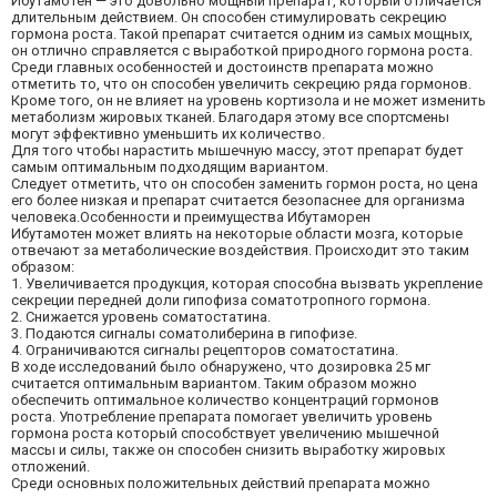
Ибутамотен — это довольно мощный препарат, который отличается
длительным действием. Он способен стимулировать секрецию
гормона роста. Такой препарат считается одним из самых мощных,
он отлично справляется с выработкой природного гормона роста.
Среди главных особенностей и достоинств препарата можно
отметить то, что он способен увеличить секрецию ряда гормонов.
Кроме того, он не влияет на уровень кортизола и не может изменить
метаболизм жировых тканей. Благодаря этому все спортсмены
могут эффективно уменьшить их количество.
Для того чтобы нарастить мышечную массу, этот препарат будет
самым оптимальным подходящим вариантом.
Следует отметить, что он способен заменить гормон роста, но цена
его более низкая и препарат считается безопаснее для организма
человека.Особенности и преимущества Ибутаморен
Ибутамотен может влиять на некоторые области мозга, которые
отвечают за метаболические воздействия. Происходит это таким
образом:
1. Увеличивается продукция, которая способна вызвать укрепление
секреции передней доли гипофиза соматотропного гормона.
2. Снижается уровень соматостатина.
3. Подаются сигналы соматолиберина в гипофизе.
4. Ограничиваются сигналы рецепторов соматостатина.
В ходе исследований было обнаружено, что дозировка 25 мг
считается оптимальным вариантом. Таким образом можно
обеспечить оптимальное количество концентраций гормонов
роста. Употребление препарата помогает увеличить уровень
гормона роста который способствует увеличению мышечной
массы и силы, также он способен снизить выработку жировых
отложений.
Среди основных положительных действий препарата можно