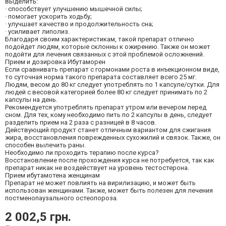
выделить:
· способствует улучшению мышечной силы;
· помогает ускорить ходьбу;
· улучшает качество и продолжительность сна;
· усиливает липолиз.
Благодаря своим характеристикам, такой препарат отлично
подойдет людям, которые склонны к ожирению. Также он может
подойти для лечения связанных с этой проблемой осложнений.
Прием и дозировка Ибутаморен
Если сравнивать препарат с гормонами роста в инъекционном виде,
то суточная норма такого препарата составляет всего 25 мг.
Людям, весом до 80 кг следует употреблять по 1 капсуле/сутки. Для
людей с весовой категорией более 80 кг следует принимать по 2
капсулы на день.
Рекомендуется употреблять препарат утром или вечером перед
сном. Для тех, кому необходимо пить по 2 капсулы в день, следует
разделить прием на 2 раза с разницей в 8 часов.
Действующий продукт станет отличным вариантом для сжигания
жира, восстановления поврежденных сухожилий и связок. Также, он
способен вылечить раны.
Необходимо ли проходить терапию после курса?
Восстановление после прохождения курса не потребуется, так как
препарат никак не воздействует на уровень тестостерона.
Прием ибутамотена женщинам
Препарат не может повлиять на вирилизацию, и может быть
использован женщинами. Также, может быть полезен для лечения
постменопаузального остеопороза.
2 002,5 грн.