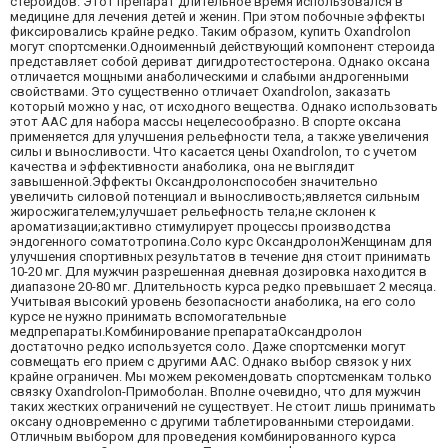
стероидов. Этот препарат длительное время использовался в
медицине для лечения детей и женин. При этом побочные эффекты
фиксировались крайне редко. Таким образом, купить Oxandrolon
могут спортсменки.Одноименный действующий компонент стероида
представляет собой дериват дигидротестостерона. Однако оксана
отличается мощными анаболическими и слабыми андрогенными
свойствами. Это существенно отличает Oxandrolon, заказать
который можно у нас, от исходного вещества. Однако использовать
этот ААС для набора массы нецелесообразно. В спорте оксана
применяется для улучшения рельефности тела, а также увеличения
силы и выносливости. Что касается цены Oxandrolon, то с учетом
качества и эффективности анаболика, она не выглядит
завышенной.Эффекты Оксандролонспособен значительно
увеличить силовой потенциал и выносливость;является сильным
жиросжигателем;улучшает рельефность тела;не склонен к
ароматизации;активно стимулирует процессы производства
эндогенного соматотропина.Соло курс ОксандролонЖенщинам для
улучшения спортивных результатов в течение дня стоит принимать
10-20 мг. Для мужчин разрешенная дневная дозировка находится в
диапазоне 20-80 мг. Длительность курса редко превышает 2 месяца.
Учитывая высокий уровень безопасности анаболика, на его соло
курсе не нужно принимать вспомогательные
медпрепараты.Комбинирование препаратаОксандролон
достаточно редко используется соло. Даже спортсменки могут
совмещать его прием с другими ААС. Однако выбор связок у них
крайне ограничен. Мы можем рекомендовать спортсменкам только
связку Oxandrolon-Примоболан. Вполне очевидно, что для мужчин
таких жестких ограничений не существует. Не стоит лишь принимать
оксану одновременно с другими таблетированными стероидами.
Отличным выбором для проведения комбинированного курса