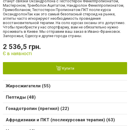
станут связки Оксандролона с Тестостерон Фенилпропионатом,
Мастероном, Тренболон Ацетатом, Нандролон Фенилпропионатом,
Примоболаном, Тестостерон Пропионатом.ПКТ после курса
ОксандролонТак как это самый безопасный стероид на рынке,
атлеты часто игнорируют необходимость проведения
восстановительной терапии. На соло курсах оксаны это допустимо.
Чтобы приобрести у нас спортфарму, вам не обязательно нужно
проживать в Киеве. Мы отправим ваш заказ в Ивано-Франковск.
Запорожье, Одессу и другие города страны.
2 536,5 грн.
Є в наявності
Купити
Жиросжигатели (55)
Пептиды (48)
Гонадотропин (прегнил) (22)
Афродизиаки и ПКТ (послекурсовая терапия) (63)