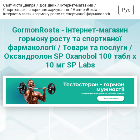
Сайт міста Дніпра
Довідник
Інтернет-магазини
Рус
Спорттовари і спортивне харчування
GormonRosta -
інтернет-магазин гормону росту та спортивної фармакології
GormonRosta - інтернет-магазин
гормону росту та спортивної
фармакології / Товари та послуги /
Оксандролон SP Oxanobol 100 табл х
10 мг SP Labs