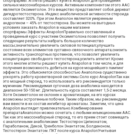
спортфармы. Атлеты решают купить Anapolon для проведения
сильных массонаборных курсов. Активным компонентом этого ААС
является Оксиметолон. Это вещество представляет собой дериват
дигидротестостерона. Индекс анаболической активности стероида
составляет 320%. При этом Анаполон является умеренным
андрогеном – 45% от тестостерона. Вы можете на выгодных
условиях заказать Anapolon в нашем магазине
спортфармы.Эффекты AnapolonПравильно составленный и
проведенный курс с участием Оксиметолона позволяет получить
следующие результаты:набрать большое количество
массы;значительно увеличить силовой потенциал;улучшить
состояние всех элементов суставно-связочного аппарата;снизить
активность транспортных протеинов, что позволит увеличить
концентрацию свободного тестостерона;усилить аппетит.Кроме
этого многие атлеты решают купить Anapolon в том числе, и для
получения возможность добиться на курсе мощнейшего пампинг
эффекта. Это объясняется способностью Анаполона существенно
ускорять работу кроветворной системы.Соло курс AnapolonТак как
это мощный стероид, то использовать его рекомендуется только
мужчинам. Рекомендуемая суточная доза анаболика находится в
диапазоне 50-150 мг. Длительность курса составляет 1,5-2 месяца.
Хотя Оксиметолон не склонен к ароматизации, на его курсах
возможны эстрогенные побочки. Таким образом, мы рекомендуем
вам ввести в их состав ингибитор ароматазы. Заметим, что цена
Anapolon выглядит привлекательно.Комбинирование
препаратаАнаполон можно сочетать с любыми инъекционными ААС.
Так как это массонаборный стероид, то его прием стоит совмещать
с аналогичными анаболиками: Тестостерон Ципионатом,
Параболаном, Декой, Тренболон Энантатом, Болденоном,
Тестостерон Энантатом. ПКТ после курса AnapolonУчитывая