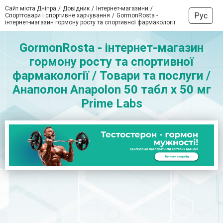
Сайт міста Дніпра
Довідник
Інтернет-магазини
Рус
Спорттовари і спортивне харчування
GormonRosta -
інтернет-магазин гормону росту та спортивної фармакології
GormonRosta - інтернет-магазин
гормону росту та спортивної
фармакології / Товари та послуги /
Анаполон Anapolon 50 табл х 50 мг
Prime Labs