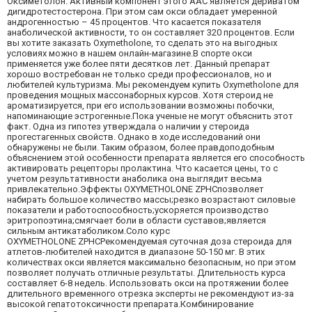
Оксиметолон. Активный компонент этого ААС является дериватом
дигидротестостерона. При этом сам окси обладает умеренной
андрогенностью – 45 процентов. Что касается показателя
анаболической активности, то он составляет 320 процентов. Если
вы хотите заказать Oxymetholone, то сделать это на выгодных
условиях можно в нашем онлайн-магазине.В спорте окси
применяется уже более пяти десятков лет. Данный препарат
хорошо востребован не только среди профессионалов, но и
любителей культуризма. Мы рекомендуем купить Oxymetholone для
проведения мощных массонаборных курсов. Хотя стероид не
ароматизируется, при его использовании возможны побочки,
напоминающие эстрогенные.Пока ученые не могут объяснить этот
факт. Одна из гипотез утверждала о наличии у стероида
прогестагенных свойств. Однако в ходе исследований они
обнаружены не были. Таким образом, более правдоподобным
объяснением этой особенности препарата является его способность
активировать рецепторы пролактина. Что касается цены, то с
учетом результативности анаболика она выглядит весьма
привлекательно.Эффекты OXYMETHOLONE ZPHCпозволяет
набирать большое количество массы;резко возрастают силовые
показатели и работоспособность;ускоряется производство
эритропоэтина;смягчает боли в области суставов;является
сильным антикатаболиком.Соло курс
OXYMETHOLONE ZPHCРекомендуемая суточная доза стероида для
атлетов-любителей находится в диапазоне 50-150 мг. В этих
количествах окси является максимально безопасным, но при этом
позволяет получать отличные результаты. Длительность курса
составляет 6-8 недель. Использовать окси на протяжении более
длительного временного отрезка эксперты не рекомендуют из-за
высокой гепатотоксичности препарата.Комбинирование