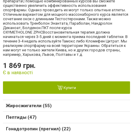
препаратаС помощью комбинированных курсов вы сможете
существенно увеличить эффективность использования
спортфармы. Однако проводить их могут только опытные атлеты.
Отличным вариантом для мощного массонаборного курса является
сочетание окси с длинными Тестостеронами. Также можно
использовать Тренболон Энантата, Параболан, Нандролон
Деканоат, Болденон.ПКТ после курса
OXYMETHOLONE ZPHCВосстановительная терапия должна
начинаться через 3-5 дней с момента приема последней таблетки. В
течение 3-4 недель используйте Тамокс либо Кломифен Цитрат. Мы
реализуем спортфарму на всей территории Украины. Обратиться к
нам могут не только жители Киева, но и других городов страны,
например, Харькова, Львов, Полтавы и т.д.
1 869 грн.
Є в наявності
Купити
Жиросжигатели (55)
Пептиды (47)
Гонадотропин (прегнил) (22)