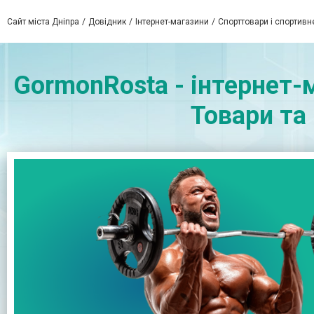
Сайт міста Дніпра
Довідник
Інтернет-магазини
Спорттовари і спортивн
GormonRosta - інтернет-
Товари та