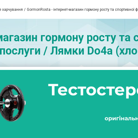
е харчування
GormonRosta - інтернет-магазин гормону росту та спортивної 
магазин гормону росту та с
 послуги / Лямки Do4a (хло