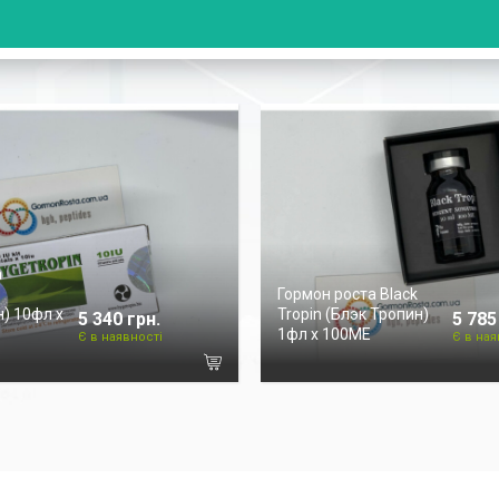
а
Гормон роста Black
) 10фл х
Tropin (Блэк Тропин)
5 340 грн.
5 785
1фл х 100ME
Є в наявності
Є в ная