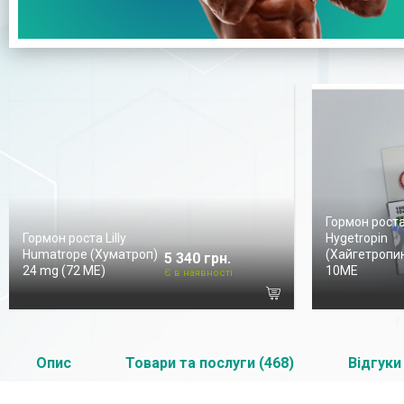
Гормон рост
Гормон роста Lilly
Hygetropin
Humatrope (Хуматроп)
(Хайгетропин
5 340 грн.
24 mg (72 МЕ)
10ME
Є в наявності
Опис
Товари та послуги (468)
Відгуки