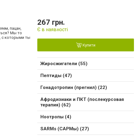
267 грн.
яем, пацан,
Є в наявності
ться? Мы то
и, с которыми ты
Купити
Жиросжигатели (55)
Пептиды (47)
Гонадотропин (прегнил) (22)
Афродизиаки и ПКТ (послекурсовая
терапия) (62)
Ноотропы (4)
SARMs (САРМы) (27)