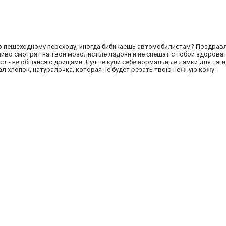
о пешеходному переходу, иногда бибикаешь автомобилистам? Поздравл
рчиво смотрят на твои мозолистые ладони и не спешат с тобой здорова
ост - не общайся с дрищами. Лучше купи себе нормальные лямки для тяг
л хлопок, натуралочка, которая не будет резать твою нежную кожу.