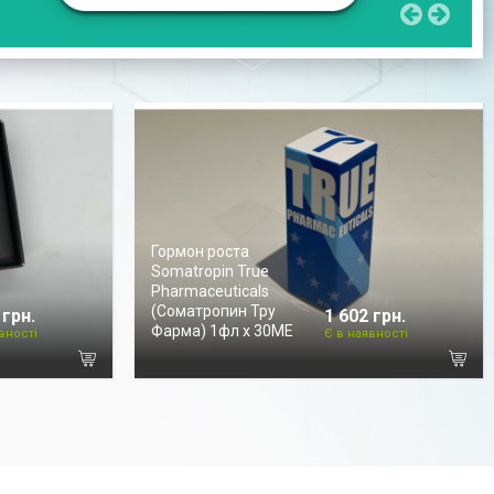
Гормон роста
Somatropin True
Pharmaceuticals
(Соматропин Тру
 грн.
1 602 грн.
Фарма) 1фл х 30МЕ
вності
Є в наявності