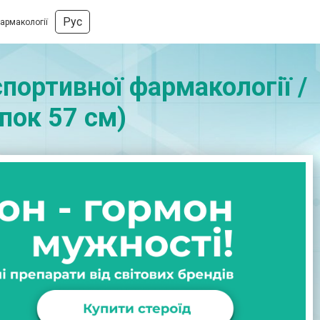
Рус
фармакології
портивної фармакології /
пок 57 см)