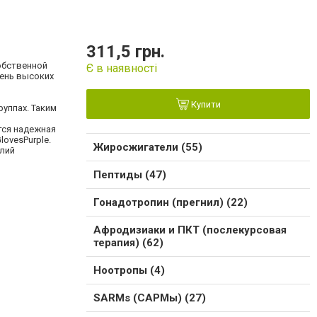
311,5 грн.
обственной
Є в наявності
чень высоких
Купити
руппах. Таким
тся надежная
ovesPurple.
Жиросжигатели (55)
елий
Пептиды (47)
Гонадотропин (прегнил) (22)
Афродизиаки и ПКТ (послекурсовая
терапия) (62)
Ноотропы (4)
SARMs (САРМы) (27)