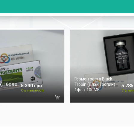
а
Гормон роста Black
) 10фл х
Tropin (Блэк Тропин)
5 340 грн.
5 785
1фл х 100ME
Є в наявності
Є в ная