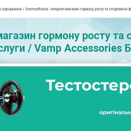
е харчування
GormonRosta - інтернет-магазин гормону росту та спортивної 
магазин гормону росту та с
слуги / Vamp Accessories 