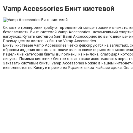
Vamp Accessories Бинт кистевой
Силовые тренировки требуют предельной концентрации и внимательно
безопасности. Бинт кистевой Vamp Accessories–незаменимый спорти
нагрузках. Купить кистевой бинт Вамп Аксессориес по выгодной цен
Преимущества кистевых бинтов Vamp Accessories
Бинты кистевые Vamp Accessories четко фиксируются на запястьях, с
образом изделия позволяют значительно снизить риск возникновения
Изделия из категории бинты выполнены из нейлона, благодаря котор
липучка. Помимо кистевых бинтов стоит также использовать перчатки,
Заказать кистевые бинты Vamp Accessories можно в нашем интернет-
выполняется по Киеву и в регионы Украины в кратчайшие сроки. Опл