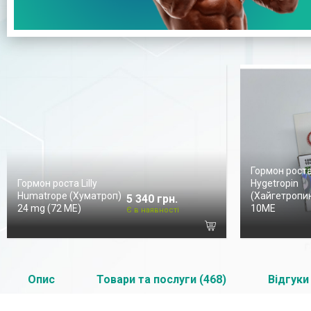
Гормон рост
Гормон роста Lilly
Hygetropin
Humatrope (Хуматроп)
(Хайгетропин
5 340 грн.
24 mg (72 МЕ)
10ME
Є в наявності
Опис
Товари та послуги (468)
Відгуки