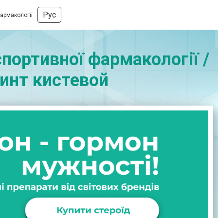
Рус
фармакології
портивної фармакології /
Бинт кистевой