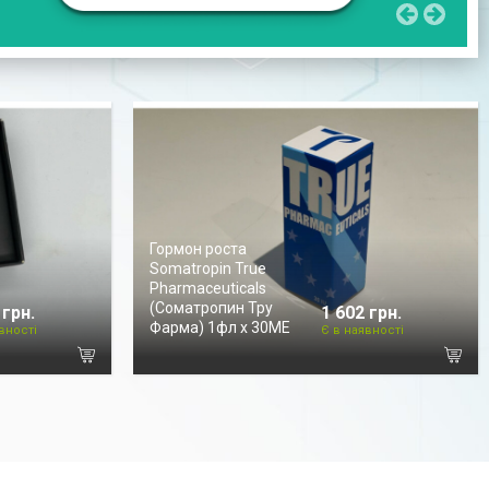
Гормон роста
Somatropin True
Pharmaceuticals
(Соматропин Тру
 грн.
1 602 грн.
Фарма) 1фл х 30МЕ
вності
Є в наявності