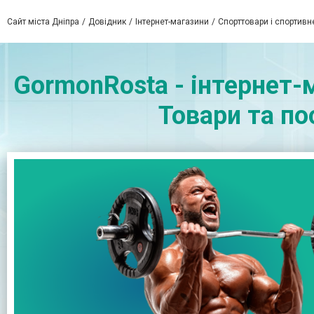
Сайт міста Дніпра
Довідник
Інтернет-магазини
Спорттовари і спортивн
GormonRosta - інтернет-
Товари та по