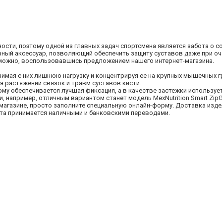
сти, поэтому одной из главных задач спортсмена является забота о с
вный аксессуар, позволяющий обеспечить защиту суставов даже при о
е можно, воспользовавшись предложением нашего интернет-магазина.
нимая с них лишнюю нагрузку и концентрируя ее на крупных мышечных г
 растяжений связок и травм суставов кисти.
ому обеспечивается лучшая фиксация, а в качестве застежки используе
 например, отличным вариантом станет модель MexNutrition Smart ZipGl
магазине, просто заполните специальную онлайн-форму. Доставка изд
ата принимается наличными и банковскими переводами.