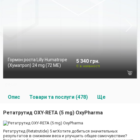
Гормон роста Lilly Humatrope
5 340 грн.
(Хуматроп) 24 mg (72 МЕ)
Є в наявності
Опис
Товари та послуги (478)
Ще
Ретатрутид OXY-RETA (5 mg) OxyPharma
Ретатрутид (Retatrutide) 5 мгХотите добиться значительных
результатов в снижении веса и улучшить общее самочувствие?