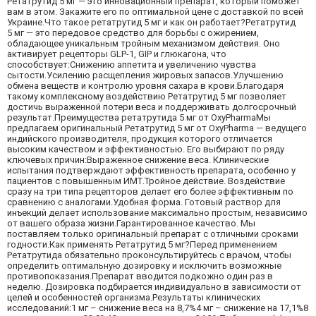
Ретатрутид 5 мг — это инновационный препарат, который поможет
вам в этом. Закажите его по оптимальной цене с доставкой по всей
Украине.Что такое ретатрутид 5 мг и как он работает?Ретатрутид
5 мг — это передовое средство для борьбы с ожирением,
обладающее уникальным тройным механизмом действия. Оно
активирует рецепторы GLP-1, GIP и глюкагона, что
способствует:Снижению аппетита и увеличению чувства
сытости.Усилению расщепления жировых запасов.Улучшению
обмена веществ и контролю уровня сахара в крови.Благодаря
такому комплексному воздействию Ретатрутид 5 мг позволяет
достичь выраженной потери веса и поддерживать долгосрочный
результат.Преимущества ретатрутида 5 мг от OxyPharmaМы
предлагаем оригинальный Ретатрутид 5 мг от OxyPharma — ведущего
индийского производителя, продукция которого отличается
высоким качеством и эффективностью. Его выбирают по ряду
ключевых причин:Выраженное снижение веса. Клинические
испытания подтверждают эффективность препарата, особенно у
пациентов с повышенным ИМТ.Тройное действие. Воздействие
сразу на три типа рецепторов делает его более эффективным по
сравнению с аналогами.Удобная форма. Готовый раствор для
инъекций делает использование максимально простым, независимо
от вашего образа жизни.Гарантированное качество. Мы
поставляем только оригинальный препарат с отличными сроками
годности.Как применять Ретатрутид 5 мг?Перед применением
Ретатрутида обязательно проконсультируйтесь с врачом, чтобы
определить оптимальную дозировку и исключить возможные
противопоказания.Препарат вводится подкожно один раз в
неделю. Дозировка подбирается индивидуально в зависимости от
целей и особенностей организма.Результаты клинических
исследований:1 мг – снижение веса на 8,7%4 мг – снижение на 17,1%8