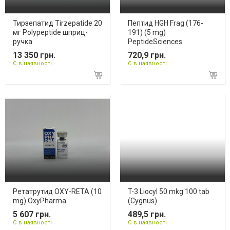
Тирзепатид Tirzepatide 20
Пептид HGH Frag (176-
мг Polypeptide шприц-
191) (5 mg)
ручка
PeptideSciences
13 350 грн.
720,9 грн.
Є в наявності
Є в наявності
Ретатрутид OXY-RETA (10
T-3 Liocyl 50 mkg 100 tab
mg) OxyPharma
(Cygnus)
5 607 грн.
489,5 грн.
Є в наявності
Є в наявності