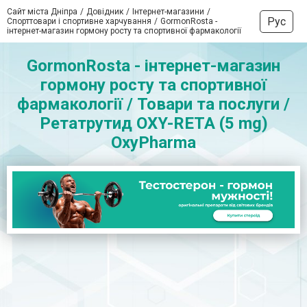
Сайт міста Дніпра
Довідник
Інтернет-магазини
Рус
Спорттовари і спортивне харчування
GormonRosta -
інтернет-магазин гормону росту та спортивної фармакології
GormonRosta - інтернет-магазин
гормону росту та спортивної
фармакології / Товари та послуги /
Ретатрутид OXY-RETA (5 mg)
OxyPharma