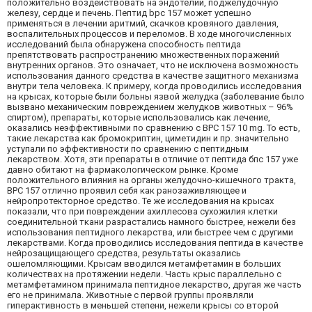
положительно воздействовать на эндотелий, поджелудочную
железу, сердце и печень. Пептид bpc 157 может успешно
применяться в лечении аритмий, скачков кровяного давления,
воспалительных процессов и переломов. В ходе многочисленных
исследований была обнаружена способность пептида
препятствовать распространению множественных поражений
внутренних органов. Это означает, что не исключена возможность
использования данного средства в качестве защитного механизма
внутри тела человека. К примеру, когда проводились исследования
на крысах, которые были больны язвой желудка (заболевание было
вызвано механическим повреждением желудков животных – 96%
спиртом), препараты, которые использовались как лечение,
оказались неэффективными по сравнению с ВРС 157 10 mg. То есть,
такие лекарства как бромокриптин, циметидин и пр. значительно
уступали по эффективности по сравнению с пептидным
лекарством. Хотя, эти препараты в отличие от пептида бпс 157 уже
давно обитают на фармакологическом рынке. Кроме
положительного влияния на органы желудочно-кишечного тракта,
BPC 157 отлично проявил себя как ранозаживляющее и
нейропротекторное средство. Те же исследования на крысах
показали, что при повреждении ахиллесова сухожилия клетки
соединительной ткани разрастались намного быстрее, нежели без
использования пептидного лекарства, или быстрее чем с другими
лекарствами. Когда проводились исследования пептида в качестве
нейрозащищающего средства, результаты оказались
ошеломляющими. Крысам вводился метамфетамин в больших
количествах на протяжении недели. Часть крыс параллельно с
метамфетамином принимала пептидное лекарство, другая же часть
его не принимала. Животные с первой группы проявляли
гиперактивность в меньшей степени, нежели крысы со второй