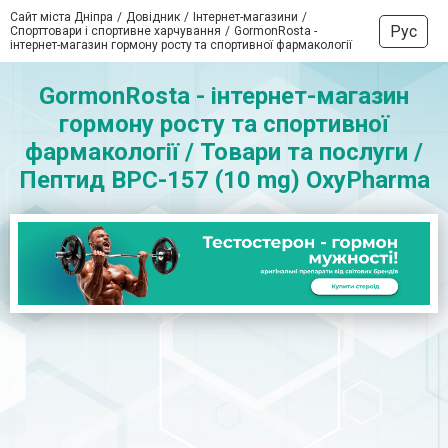
Сайт міста Дніпра
Довідник
Інтернет-магазини
Рус
Спорттовари і спортивне харчування
GormonRosta -
інтернет-магазин гормону росту та спортивної фармакології
GormonRosta - інтернет-магазин
гормону росту та спортивної
фармакології / Товари та послуги /
Пептид BPC-157 (10 mg) OxyPharma