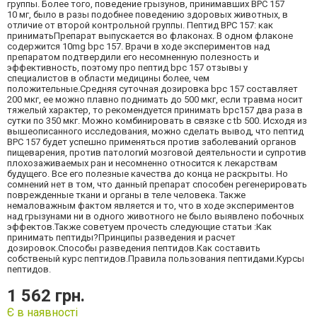
группы. Более того, поведение грызунов, принимавших BPC 157
10 мг, было в разы подобнее поведению здоровых животных, в
отличие от второй контрольной группы. Пептид ВРС 157: как
приниматьПрепарат выпускается во флаконах. В одном флаконе
содержится 10mg bpc 157. Врачи в ходе экспериментов над
препаратом подтвердили его несомненную полезность и
эффективность, поэтому про пептид bpc 157 отзывы у
специалистов в области медицины более, чем
положительные.Средняя суточная дозировка bpc 157 составляет
200 мкг, ее можно плавно поднимать до 500 мкг, если травма носит
тяжелый характер, то рекомендуется принимать bpc157 два раза в
сутки по 350 мкг. Можно комбинировать в связке с tb 500. Исходя из
вышеописанного исследования, можно сделать вывод, что пептид
BPC 157 будет успешно применяться против заболеваний органов
пищеварения, против патологий мозговой деятельности и супротив
плохозаживаемых ран и несомненно относится к лекарствам
будущего. Все его полезные качества до конца не раскрыты. Но
сомнений нет в том, что данный препарат способен регенерировать
поврежденные ткани и органы в теле человека. Также
немаловажным фактом является и то, что в ходе экспериментов
над грызунами ни в одного животного не было выявлено побочных
эффектов.Также советуем прочесть следующие статьи :Как
принимать пептиды?Принципы разведения и расчет
дозировок.Способы разведения пептидов.Как составить
собственый курс пептидов.Правила пользования пептидами.Курсы
пептидов.
1 562 грн.
Є в наявності