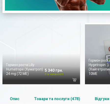
Гормон рост
Гормон роста Lilly
Hygetropin
Humatrope (Хуматроп)
(Хайгетропин
5 340 грн.
24 mg (72 МЕ)
10ME
Є в наявності
Опис
Товари та послуги (478)
Відгуки