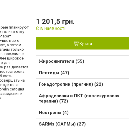
1 201,5 грн.
торые планируют
Є в наявності
е только могут
епарат
учше всего
Купити
ут, а потом
лагаем только
ля вас;самые
олее широкое
Жиросжигатели (55)
во для
ин раз делается
 тестостерона
Пептиды (47)
ебность
 совершать на
Гонадотропин (прегнил) (22)
зводителя!
relin сегодня
разведения и
Афродизиаки и ПКТ (послекурсовая
.
терапия) (72)
Ноотропы (4)
SARMs (САРМы) (27)