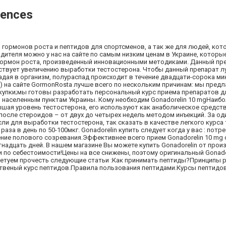
iences
 гормонов роста и пептидов для спортсменов, а так же для людей, ко
дителя можно у нас на сайте по самым низким ценам в Украине, которы
ый гормон роста, произведенный инновационными методиками. Данный пр
бствует увеличению выработки тестостерона. Чтобы данный препарат л
дая в организм, полураспад происходит в течение двадцати-сорока мин
н) на сайте GormonRosta лучше всего по нескольким причинам: мы пред
упки;мы готовы разработать персональный курс приема препаратов д
 населенным пунктам Украины. Кому необходим Gonadorelin 10 mgНаиб
шая уровень тестостерона, его используют как анаболическое средст
осле стероидов – от двух до четырех недель методом инъекций. За од
если для выработки тестостерона, так сказать в качестве легкого курса
раза в день по 50-100мкг. Gonadorelin купить следует когда у вас : потр
ние полового созревания.Эффективнее всего прием Gonadorelin 10 mg
надцать дней. В нашем магазине Вы можете купить Gonadorelin от прои
 по себестоимости!Цены на все снижены, поэтому оригинальный Gonado
ветуем прочесть следующие статьи :Как принимать пептиды?Принципы 
твеный курс пептидов.Правила пользования пептидами.Курсы пептидов