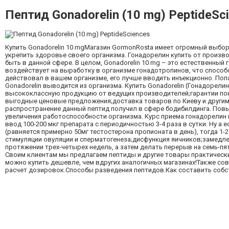
Пептид Gonadorelin (10 mg) PeptideSc
Купить Gonadorelin 10 mgМагазин GormonRosta имеет огромный выбор
укрепить здоровье своего организма. Гонадорелин купить от произво
быть в данной сфере. В целом, Gonadorelin 10 mg – это естественн
воздействует на выработку в организме гонадотропинов, что спосо
действовал в вашем организме, его лучше вводить инъекционно. Попа
Gonadorelin выводится из организма. Купить Gonadorelin (Гонадорели
высококлассную продукцию от ведущих производителей;гарантии пок
выгодные ценовые предложения;доставка товаров по Киеву и другим
распространение данный пептид получил в сфере бодибилдинга. Повы
увеличения работоспособности организма. Курс приема гонадорелин п
ввод 100-200 мкг препарата с периодичностью 3-4 раза в сутки. Ну а 
(равняется примерно 50мг тестостерона пропионата в день), тогда 1-2 
стимуляции овуляции и сперматогенеза;дисфункция яичников;замедле
протяжении трех-четырех недель, а затем делать перерыв на семь-пят
Своим клиентам мы предлагаем пептиды и другие товары практически
можно купить дешевле, чем вдругих аналогичных магазинах!Также со
расчет дозировок.Способы разведения пептидов.Как составить собс