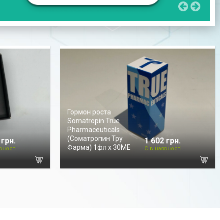
Гормон роста
Somatropin True
Pharmaceuticals
(Соматропин Тру
 грн.
1 602 грн.
Фарма) 1фл х 30МЕ
вності
Є в наявності