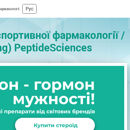
Рус
фармакології
портивної фармакології /
mg) PeptideSciences