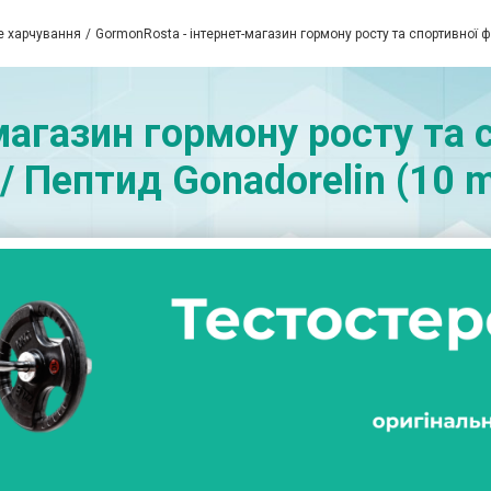
е харчування
GormonRosta - інтернет-магазин гормону росту та спортивної 
магазин гормону росту та с
/ Пептид Gonadorelin (10 