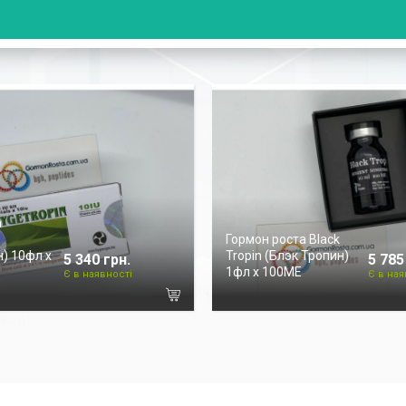
а
Гормон роста Black
) 10фл х
Tropin (Блэк Тропин)
5 340 грн.
5 785
1фл х 100ME
Є в наявності
Є в ная