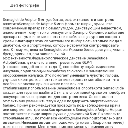
Ще 3 фотографії
Semaglutide Adiptur 5 мг: удобство, эффективность и контроль
аппетитаSemaglutide Adiptur 5 мг в формате шприц-ручки - это
современный препарат с семаглутидом, действующим веществом,
аналогичным тому, что используется в Ozempic. Основное действие
препарата - уменьшение аппетита и стабилизация уровня сахара в
крови. Благодаря этим свойствам его выбирают не только люди с
диабетом, но и спортсмены, которые стремятся контролировать
вес. К тому же, цена на Semaglutide в Украине более доступна, чем на
бренд-оригинал, при равнозначной
эффективности.Фармакологическое действие Semaglutide
AdipturСемаглутид - это агонист рецепторов GLP-1
(глюкагоноподобного пептида-1), способствующий выделению
инсулина, подавляющий выработку глюкагона и замедляющий
опорожнение желудка. Это помогает уменьшить чувство голода,
улучшить контроль аппетита и активизировать метаболизм - что
особенно полезно при снижении веса или его
стабилизации.Использование Semaglutide в спортеХотя Semaglutide
создан для терапии диабета 2 типа, в спортивной среде он приобрел
популярность как средство для контроля веса. Он позволяет
эффективно уменьшить тягу к еде и поддержать энергетический
баланс. Прием рекомендуется проводить под наблюдением врача
или спортивного тренера.Как применять Semaglutide AdipturAdiptur
поставляется в виде шприц-ручки с дозировкой 5 мг. В комплекте -
стерильные иглы, поэтому все необходимое уже подготовлено для
введения. Инъекции вводятся подкожно (в живот, бедро или плечо)
один раз в неделю. Место укола можно менять, не меняя дозу.