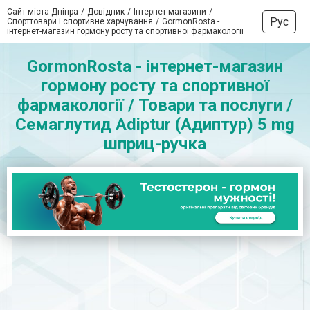
Сайт міста Дніпра
Довідник
Інтернет-магазини
Рус
Спорттовари і спортивне харчування
GormonRosta -
інтернет-магазин гормону росту та спортивної фармакології
GormonRosta - інтернет-магазин
гормону росту та спортивної
фармакології / Товари та послуги /
Семаглутид Adiptur (Адиптур) 5 mg
шприц-ручка