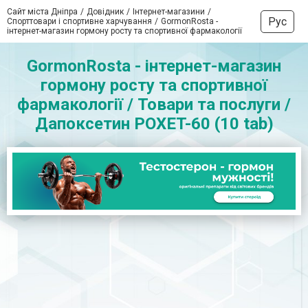
Сайт міста Дніпра
Довідник
Інтернет-магазини
Рус
Спорттовари і спортивне харчування
GormonRosta -
інтернет-магазин гормону росту та спортивної фармакології
GormonRosta - інтернет-магазин
гормону росту та спортивної
фармакології / Товари та послуги /
Дапоксетин POXET-60 (10 tab)