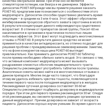
качества сексуальной жизни. При этом оно не является
стимулятором потенции, как Виагра и ее дженерики. Эффекты
дапоксетин POXET-60Прежде чем вы примите решение заказать
POXET-60, предлагаем вам познакомиться с особенностями этого
медпрепарата. Дапоксетин способен существенно увеличить время
эякуляции – в среднем на 3 или 4 часа. Этот эффект обусловлен
ингибированием процессов обратного захвата серотонина в мозге.
В результате концентрация данного нейромедиатора существенно
возрастает. В отличие от препаратов своей группы, Поксет-60 не
накапливается в организме и практически полностью лишен
побочных эффектов. Этот факт могут подтвердить многочисленные
отзывы о POXET-60. В результате данное средство не может
применяться в качестве антидепрессанта, но отлично подходит для
решения проблем с преждевременным семяизвержением. Заметим,
что на фоне конкурентов наша цена POXET-60 выглядит
привлекательно. Как принимать дапоксетин POXET-60 Таблетку
после приема необходимо обильно запить водой. Это связано с тем,
что активный компонент медпрепарата может вызывать
раздражение слизистых оболочек пищеварительного тракта.
Специалисты рекомендуют употреблять таблетки после трапезы.
Аналогичные советы можно найти и в многочисленных отзывах о
данном препарате. Многие люди часто говорят, что благодаря
этому им удалось избежать чувства тошноты, появляющегося в
течение первого часа после попадания медпрепарата в желудок.
Рекомендуемая суточная дозировка составляет 30-60 мг.
Специалисты рекомендуют подбирать дозировку в индивидуальном
порядке. При этом для первого приема рекомендуется 30 мг. Следуя
этой рекомендации, вы сможете проверить реакцию организма на
данный медпрепарат. Причем дозировка не зависит от возраста
пациента. Дапоксетин хорошо изучен учеными. Во время одного из