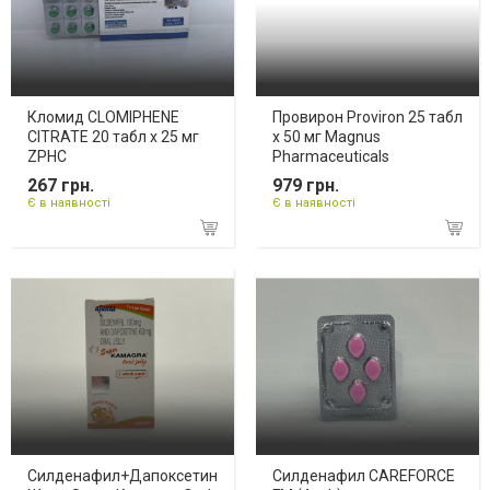
Кломид CLOMIPHENE
Провирон Proviron 25 табл
CITRATE 20 табл x 25 мг
x 50 мг Magnus
ZPHC
Pharmaceuticals
267 грн.
979 грн.
Є в наявності
Є в наявності
Силденафил+Дапоксетин
Силденафил CAREFORCE