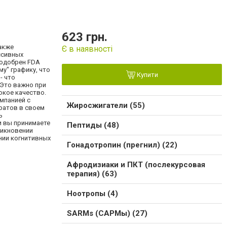
623 грн.
также
Є в наявності
ссивных
 одобрен FDA
у" графику, что
Купити
- что
 Это важно при
окое качество.
омпанией с
Жиросжигатели (55)
ратов в своем
ь
и вы принимаете
Пептиды (48)
никновении
нии когнитивных
Гонадотропин (прегнил) (22)
Афродизиаки и ПКТ (послекурсовая
терапия) (63)
Ноотропы (4)
SARMs (САРМы) (27)