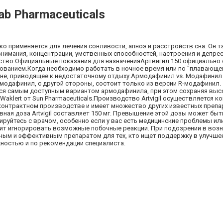
ab Pharmaceuticals
око применяется для лечения сонливости, апноэ и расстройств сна. Он 
нимания, концентрации, умственных способностей, настроения и депре
дство.Официальные показания для назначенияАртвигил 150 официально
ованием.Когда необходимо работать в ночное время или по "плавающем
не, приводящее к недостаточному отдыху.Армодафинил vs. Модафинил 
одафинил, с другой стороны, состоит только из версии R-модафинил.
ляется самым доступным вариантом армодафинила, при этом сохраняя выс
aklert от Sun Pharmaceuticals.Производство Artvigil осуществляется к
 контрактном производстве и имеет множество других известных препа
евная доза Artvigil составляет 150 мг. Превышение этой дозы может быт
уйтесь с врачом, особенно если у вас есть медицинские проблемы ил
стоит игнорировать возможные побочные реакции. При подозрении в воз
жным и эффективным препаратом для тех, кто ищет поддержку в улучше
ностью и по рекомендации специалиста.