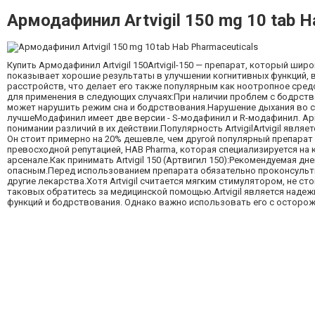
Армодафинил Artvigil 150 mg 10 tab H
Купить Армодафинил Artvigil 150Artvigil-150 — препарат, который шир
показывает хорошие результаты в улучшении когнитивных функций, в
расстройств, что делает его также популярным как ноотропное сре
для применения в следующих случаях:При наличии проблем с бодрств
может нарушить режим сна и бодрствования.Нарушение дыхания во с
лучшеМодафинил имеет две версии - S-модафинил и R-модафинил. Арм
понимании различий в их действии.Популярность ArtvigilArtvigil яв
Он стоит примерно на 20% дешевле, чем другой популярный препарат W
превосходной репутацией, HAB Pharma, которая специализируется на
арсенале.Как принимать Artvigil 150 (Артвигил 150):Рекомендуемая дн
опасным.Перед использованием препарата обязательно проконсультир
другие лекарства.Хотя Artvigil считается мягким стимулятором, не 
таковых обратитесь за медицинской помощью.Artvigil является наде
функций и бодрствования. Однако важно использовать его с осторож