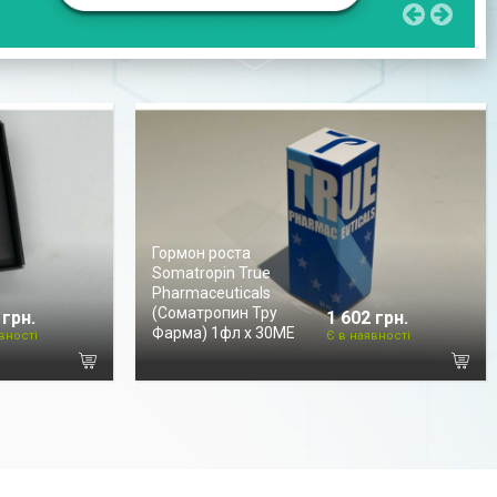
Гормон роста
Somatropin True
Pharmaceuticals
(Соматропин Тру
 грн.
1 602 грн.
Фарма) 1фл х 30МЕ
вності
Є в наявності