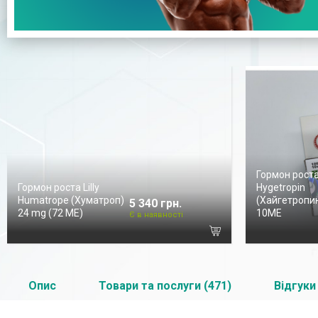
Гормон рост
Гормон роста Lilly
Hygetropin
Humatrope (Хуматроп)
(Хайгетропин
5 340 грн.
24 mg (72 МЕ)
10ME
Є в наявності
Опис
Товари та послуги (471)
Відгуки