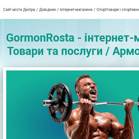
Сайт міста Дніпра
Довідник
Інтернет-магазини
Спорттовари і спортивн
GormonRosta - інтернет-
Товари та послуги / Армо