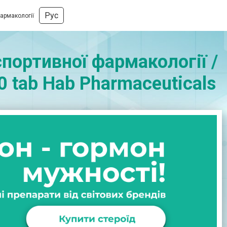
Рус
фармакології
портивної фармакології /
0 tab Hab Pharmaceuticals