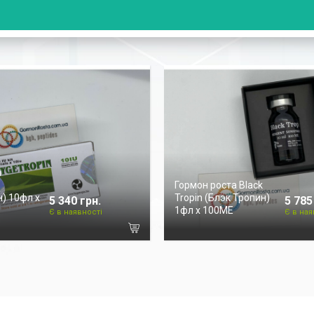
а
Гормон роста Black
) 10фл х
Tropin (Блэк Тропин)
5 340 грн.
5 785
1фл х 100ME
Є в наявності
Є в ная