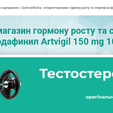
е харчування
GormonRosta - інтернет-магазин гормону росту та спортивної 
магазин гормону росту та с
дафинил Artvigil 150 mg 1