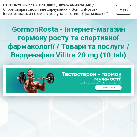
Сайт міста Дніпра
Довідник
Інтернет-магазини
Рус
Спорттовари і спортивне харчування
GormonRosta -
інтернет-магазин гормону росту та спортивної фармакології
GormonRosta - інтернет-магазин
гормону росту та спортивної
фармакології / Товари та послуги /
Варденафил Vilitra 20 mg (10 tab)