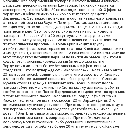
магазине. Это современный препарат, изготовленный индийской
фармацевтической компанией Центурион. Так как он является
дженериком, то цена Vilitra 20 не выглядит завышенной. Эффекты
варденафил Vilitra 20 Активный компонент этого средства –
Варденафил. Это вещество входит в состав известного препарата
от немецкой компании Bayer – Левитра. Так как рассматриваемое
сегодня средство является дженериком, то цена Vilitra 20 выглядит
привлекательно. Это положительно влияет на популярность
препарата. Заказать Vilitra 20 могут мужчины с нарушениями
эректильной функции, причинами появления которых являются
психологические проблемы.Варденафил входит в группу
ингибиторов фосфодиэстеразы пятого типа. К ней же принадлежит
и Силденафил, являющийся активным компонентом Виагры. Именно
этот стимулятор потенции первым появился на рынке. При этом в
ходе многочисленных исследований было доказано, что
Варденафил является более безопасным и эффективным
средством. Это подтверждают и многочисленные отзывы о Vilitra
20 пользователей.Главным отличием этого вещество от Сиалиса
является более высокий показатель быстродействия. У многих
мужчин стойкая эрекция возникает уже через 15 минут после
приема таблетки. Напомним, что Силденафилу для начал работы
требуется около часа. Также Варденафил воздействует на организм
в течение минимум 9 часов.Как принимать варденафил Vilitra 20
Каждая таблетка препарата содержит 20 мг Варденафила. Это
оптимальная суточная дозировка. При этом эксперты рекомендуют
при первом использовании средства употреблять минимальную
дозу – 10 мг. Благодаря этому можно проверить реакцию организма
на активный компонент медпрепарата. При необходимости
дозировку можно увеличить либо уменьшить.Настоятельно не
рекомендуется употреблять более 20 мг в течение суток. Как уже