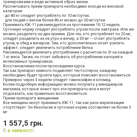
тренировками и ведя активный образ жизни.
Рассчитывать прием препарата необходимо исходя из весовой
категории:
· до 80 кг следует употреблять по 10 мг/сутки;
· для людей с весом более 80 кг можно до 30 мг/сутки.
Принимать ЮК-11 рекомендуется на протяжении 10-12 недель.
Суточную норму следует употреблять утром после завтрака. Или же
можно разделить на два приема. Для тех, кто употребляет по 20 мг,
следует разделить их на утро и вечер, а 30 мг — стоит употреблять
утром, в обед и вечером. Тем, кто дополнительно хочет усилить
эффект, следует увеличить потребление белка.
Рекомендуется увеличить употребление с расчетом по 3г на каждый
1 кг веса. Также, не стоит забывать об употреблении калорий и
интенсивных тренировках.
Восстановление после прохождения курса
Так как препарат немного подавляет тестостерон, каждому
необходимо будет пройти курс, который поможет восстановиться.
Примерно через 3 недели следует тамоксифен и кломид.
Более подробную информацию можно получить у менеджеров
магазина, которые знают про эти препараты все и могут
подсказать, как правильно восстановиться.
Прием препарата женщинами
Все женщины могут принимать ЮК-11, так как риск вирилизации
отсутствует. Он безопасен и суточная норма составляет не более 5
мг.
1 557,5 грн.
Є в наявності