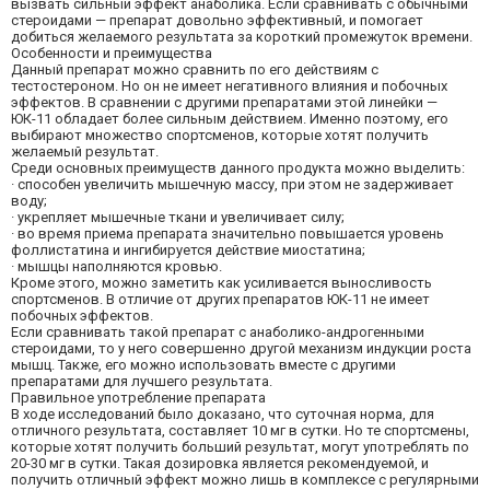
вызвать сильный эффект анаболика. Если сравнивать с обычными
стероидами — препарат довольно эффективный, и помогает
добиться желаемого результата за короткий промежуток времени.
Особенности и преимущества
Данный препарат можно сравнить по его действиям с
тестостероном. Но он не имеет негативного влияния и побочных
эффектов. В сравнении с другими препаратами этой линейки —
ЮК-11 обладает более сильным действием. Именно поэтому, его
выбирают множество спортсменов, которые хотят получить
желаемый результат.
Среди основных преимуществ данного продукта можно выделить:
· способен увеличить мышечную массу, при этом не задерживает
воду;
· укрепляет мышечные ткани и увеличивает силу;
· во время приема препарата значительно повышается уровень
фоллистатина и ингибируется действие миостатина;
· мышцы наполняются кровью.
Кроме этого, можно заметить как усиливается выносливость
спортсменов. В отличие от других препаратов ЮК-11 не имеет
побочных эффектов.
Если сравнивать такой препарат с анаболико-андрогенными
стероидами, то у него совершенно другой механизм индукции роста
мышц. Также, его можно использовать вместе с другими
препаратами для лучшего результата.
Правильное употребление препарата
В ходе исследований было доказано, что суточная норма, для
отличного результата, составляет 10 мг в сутки. Но те спортсмены,
которые хотят получить больший результат, могут употреблять по
20-30 мг в сутки. Такая дозировка является рекомендуемой, и
получить отличный эффект можно лишь в комплексе с регулярными