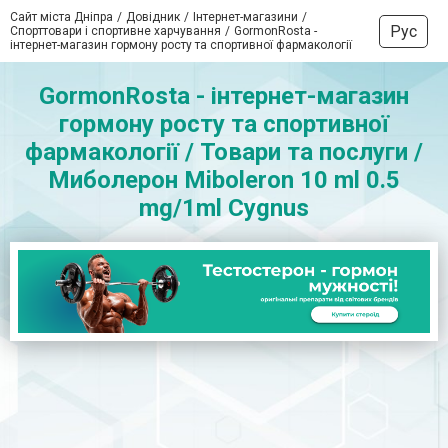
Сайт міста Дніпра
Довідник
Інтернет-магазини
Рус
Спорттовари і спортивне харчування
GormonRosta -
інтернет-магазин гормону росту та спортивної фармакології
GormonRosta - інтернет-магазин
гормону росту та спортивної
фармакології / Товари та послуги /
Миболерон Miboleron 10 ml 0.5
mg/1ml Cygnus