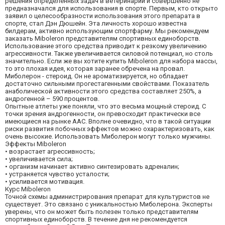
решения определенных задач в ветеринарии и совершенно не
предназначался для использования в спорте. Первым, кто открыто
заявил о целесообразности использования этого препарата в
спорте, стал Дэн Дюшейн. Эта личность хорошо известна
билдерам, активно использующим спортфарму. Мы рекомендуем
заказать Miboleron представителям спортивных единоборств.
Использование этого средства приводит к резкому увеличению
агрессивности. Также увеличивается силовой потенциал, но столь
значительно. Если же вы хотите купить Miboleron для набора массы,
то это плохая идея, которая заранее обречена на провал.
Миболерон - стероид. Он не ароматизируется, но обладает
достаточно сильными прогестагенными свойствами. Показатель
анаболической активности этого средства составляет 250%, а
андрогенной – 590 процентов.
Опытные атлеты уже поняли, что это весьма мощный стероид. С
точки зрения андрогенности, он превосходит практически все
имеющиеся на рынке ААС. Вполне очевидно, что в такой ситуации
риски развития побочных эффектов можно охарактеризовать, как
очень высокие. Использовать Миболерон могут только мужчины.
Эффекты Miboleron
• возрастает агрессивность;
• увеличивается сила;
• организм начинает активно синтезировать адреналин;
• устраняется чувство усталости;
• усиливается мотивация.
Курс Miboleron
Точной схемы администрирования препарат для культуристов не
существует. Это связано с уникальностью Миболерона. Эксперты
уверены, что он может быть полезен только представителям
спортивных единоборств. В течение дня не рекомендуется