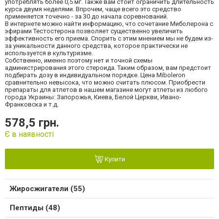
употреблять более 0,5 мг. Также вам стоит ограничить длительность
курса двумя неделями. Впрочем, чаще всего это средство
применяется точечно - за 30 до начала соревнований.
В интернете можно найти информацию, что сочетание Миболерона с
эфирами Тестостерона позволяет существенно увеличить
эффективность его приема. Спорить с этим мнением мы не будем из-
за уникальности данного средства, которое практически не
используется в культуризме.
Собственно, именно поэтому нет и точной схемы
администрирования этого стероида. Таким образом, вам предстоит
подбирать дозу в индивидуальном порядке. Цена Miboleron
сравнительно невысока, что можно считать плюсом. Приобрести
препараты для атлетов в нашем магазине могут атлеты из любого
города Украины: Запорожья, Киева, Белой Церкви, Ивано-
Франковска и т.д.
578,5 грн.
Є в наявності
Купити
Жиросжигатели (55)
Пептиды (48)