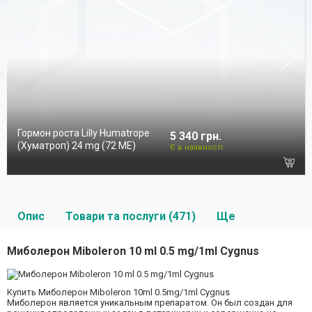
Гормон роста Lilly Humatrope
5 340 грн.
(Хуматроп) 24 mg (72 МЕ)
Є в наявності
Опис
Товари та послуги (471)
Ще
Миболерон Miboleron 10 ml 0.5 mg/1ml Cygnus
Купить Миболерон Miboleron 10ml 0.5mg/1ml Cygnus
Миболерон является уникальным препаратом. Он был создан для