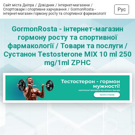
Сайт міста Дніпра
Довідник
Інтернет-магазини
Рус
Спорттовари і спортивне харчування
GormonRosta -
інтернет-магазин гормону росту та спортивної фармакології
GormonRosta - інтернет-магазин
гормону росту та спортивної
фармакології / Товари та послуги /
Сустанон Testosterone MIX 10 ml 250
mg/1ml ZPHC