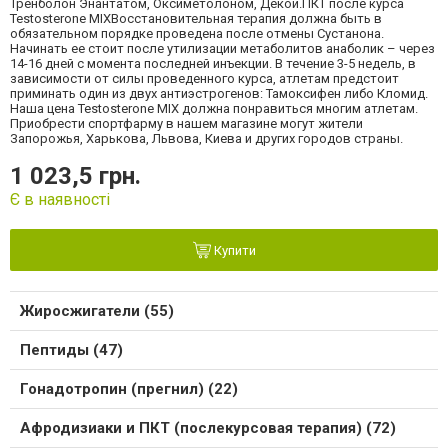
Тренболон Энантатом, Оксиметолоном, Декой.ПКТ после курса
Testosterone MIXВосстановительная терапия должна быть в
обязательном порядке проведена после отмены Сустанона.
Начинать ее стоит после утилизации метаболитов анаболик – через
14-16 дней с момента последней инъекции. В течение 3-5 недель, в
зависимости от силы проведенного курса, атлетам предстоит
приминать один из двух антиэстрогенов: Тамоксифен либо Кломид.
Наша цена Testosterone MIX должна понравиться многим атлетам.
Приобрести спортфарму в нашем магазине могут жители
Запорожья, Харькова, Львова, Киева и других городов страны.
1 023,5 грн.
Є в наявності
Купити
Жиросжигатели (55)
Пептиды (47)
Гонадотропин (прегнил) (22)
Афродизиаки и ПКТ (послекурсовая терапия) (72)