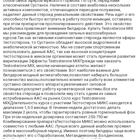
собой смесь эфиров мужского гормона. По сути, перед нами
классический Сустанон. Наличие в составе анаболика нескольких
активных компонентов, отличающихся периодом полужизни,
наделяет данный стероид уникальными свойствами. Речь идет о его
способности быстро вступать в работу после инъекции, оставаясь
при этом препаратом пролонгированного действия. Это свойство
анаболика привлекает внимание билдеров. Купить Testosterone MIX
мы рекомендуем для проведения сильных массонаборных
курсов.Так как активными компонентами стероида являются эфиры
тестостерона, то Сустанон обладает высокой андрогенной и
анаболической активностью. Мы не советуем спортсменкам
использовать данный ААС, так как высокая концентрация
тестостерона в женском организме может стать причиной развития
вирилизации.Эффекты Testosterone MIXПрежде чем заказать
Testosterone MIX, многие начинающие атлеты желают
познакомиться с его свойствами. Вот наиболее важные для
билдеров:мощный антикатаболик;позволяет набирать большое
количество массы;положительно влияет на работу всех элементов
суставно-связочного аппарата;увеличивает силовой
потенциал;ускоряет работу кроветворной системы.Все эти
свойства стероида и позволили ему стать одним из самых
истребованных ААС на рынке.Соло курс Testosterone
MIXДлительность курса с участием Тестостерон МИКС находится в
диапазоне 1,5-3 месяца. В течение недели достаточно делать
максимум 2 укола, чтобы гарантировать ровный гормональный фон.
При этом недельная дозировка составляет 250-750 мг.
Комбинирование препаратаТестостерон МИКС можно использовать
совместно с любыми ААС. Лучше всего данный анаболик проявил
себя в массонаборный период. Именно поэтому билдеры чаще всего
используют его с Параболаном, Метандиеноном, Болденоном,