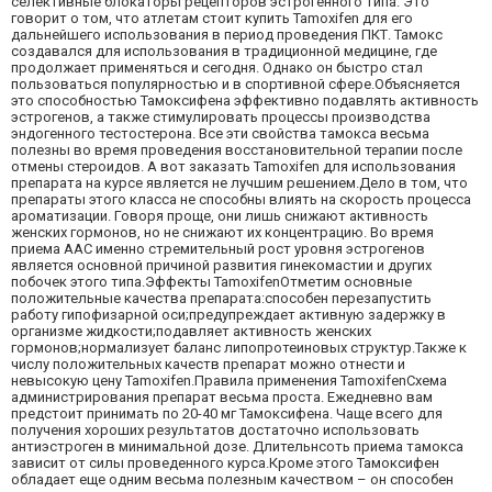
селективные блокаторы рецепторов эстрогенного типа. Это
говорит о том, что атлетам стоит купить Tamoxifen для его
дальнейшего использования в период проведения ПКТ. Тамокс
создавался для использования в традиционной медицине, где
продолжает применяться и сегодня. Однако он быстро стал
пользоваться популярностью и в спортивной сфере.Объясняется
это способностью Тамоксифена эффективно подавлять активность
эстрогенов, а также стимулировать процессы производства
эндогенного тестостерона. Все эти свойства тамокса весьма
полезны во время проведения восстановительной терапии после
отмены стероидов. А вот заказать Tamoxifen для использования
препарата на курсе является не лучшим решением.Дело в том, что
препараты этого класса не способны влиять на скорость процесса
ароматизации. Говоря проще, они лишь снижают активность
женских гормонов, но не снижают их концентрацию. Во время
приема ААС именно стремительный рост уровня эстрогенов
является основной причиной развития гинекомастии и других
побочек этого типа.Эффекты TamoxifenОтметим основные
положительные качества препарата:способен перезапустить
работу гипофизарной оси;предупреждает активную задержку в
организме жидкости;подавляет активность женских
гормонов;нормализует баланс липопротеиновых структур.Также к
числу положительных качеств препарат можно отнести и
невысокую цену Tamoxifen.Правила применения TamoxifenСхема
администрирования препарат весьма проста. Ежедневно вам
предстоит принимать по 20-40 мг Тамоксифена. Чаще всего для
получения хороших результатов достаточно использовать
антиэстроген в минимальной дозе. Длительнсоть приема тамокса
зависит от силы проведенного курса.Кроме этого Тамоксифен
обладает еще одним весьма полезным качеством – он способен