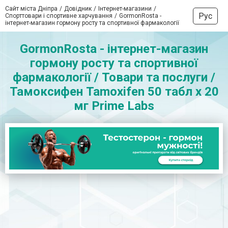
Сайт міста Дніпра
Довідник
Інтернет-магазини
Рус
Спорттовари і спортивне харчування
GormonRosta -
інтернет-магазин гормону росту та спортивної фармакології
GormonRosta - інтернет-магазин
гормону росту та спортивної
фармакології / Товари та послуги /
Тамоксифен Tamoxifen 50 табл х 20
мг Prime Labs